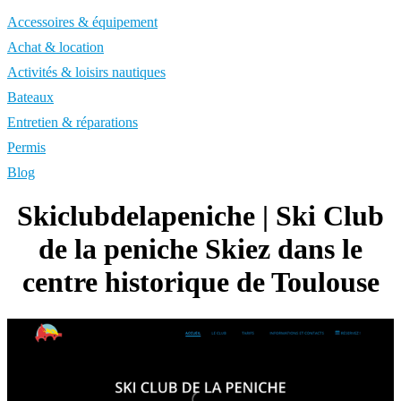
Accessoires & équipement
Achat & location
Activités & loisirs nautiques
Bateaux
Entretien & réparations
Permis
Blog
Skiclub­delapeni­che | Ski Club
de la peniche Skiez dans le
centre historique de Toulouse