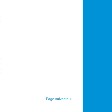
é
t
a
s
a
t
Page suivante »