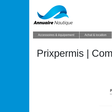
Accessoires & équipement
Achat & location
Prixpermis | Com