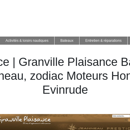
Activités & loisirs nautiques
Bateaux
Entretien & réparations
n­ce | Granville Plaisanc
neau, zodiac Moteurs Ho
Evinrude