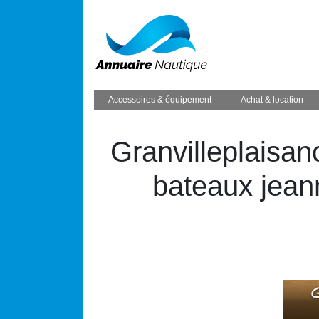
Accessoires & équipement
Achat & location
Gran­villeplai­sa
bateaux jean